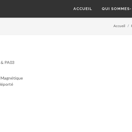
ACCUEIL
QUI SOMMES-
Accueil
3 & PA03
t Magnétique
déporté