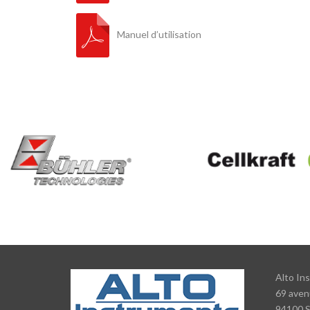
Manuel d’utilisation
Alto In
69 aven
94100 