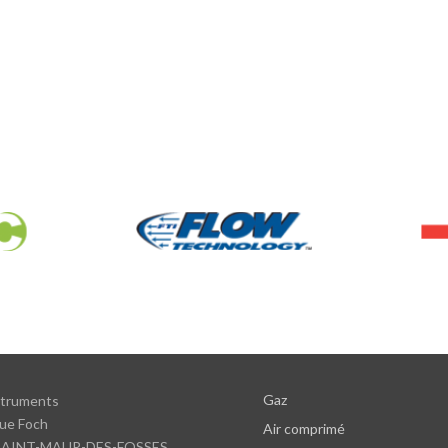
Gaz
struments
ue Foch
Air comprimé
SAINT-MAUR-DES-FOSSES