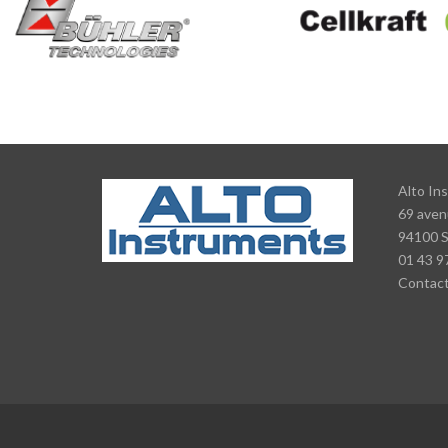
Alto In
69 aven
94100 
01 43 9
Contac