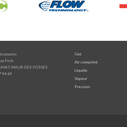
Gaz
struments
ue Foch
Air comprimé
SAINT-MAUR-DES-FOSSES
Liquide
7 94 69
Vapeur
t
Pression