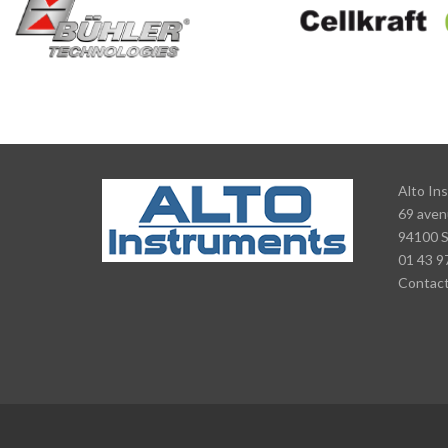
Alto In
69 aven
94100 
01 43 9
Contac