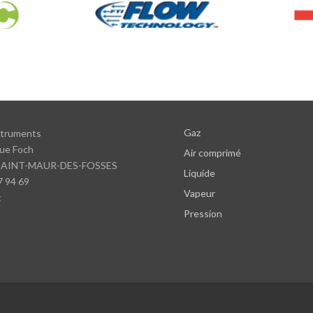
Gaz
struments
ue Foch
Air comprimé
SAINT-MAUR-DES-FOSSES
Liquide
7 94 69
Vapeur
t
Pression