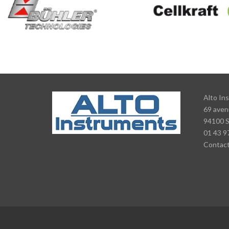
Alto In
69 aven
94100 
01 43 9
Contac