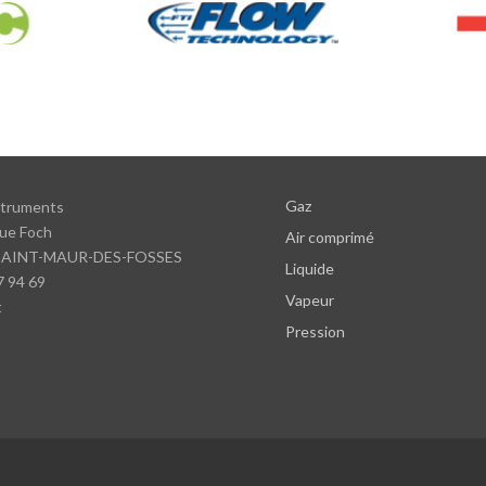
Gaz
struments
ue Foch
Air comprimé
SAINT-MAUR-DES-FOSSES
Liquide
7 94 69
Vapeur
t
Pression