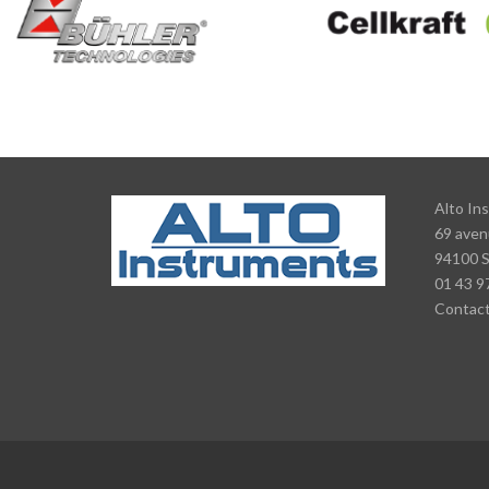
Alto In
69 aven
94100 
01 43 9
Contac