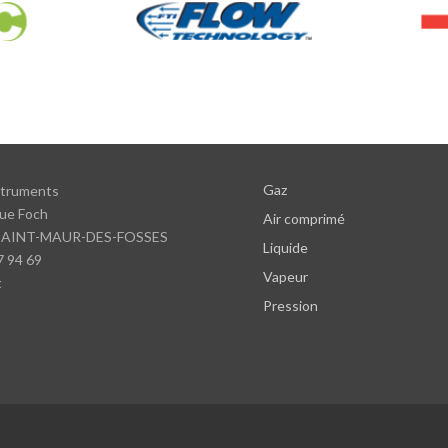
Gaz
struments
ue Foch
Air comprimé
SAINT-MAUR-DES-FOSSES
Liquide
7 94 69
Vapeur
t
Pression