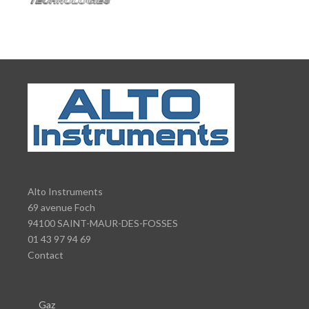
Alto Instruments
69 avenue Foch
94100 SAINT-MAUR-DES-FOSSES
01 43 97 94 69
Contact
Gaz