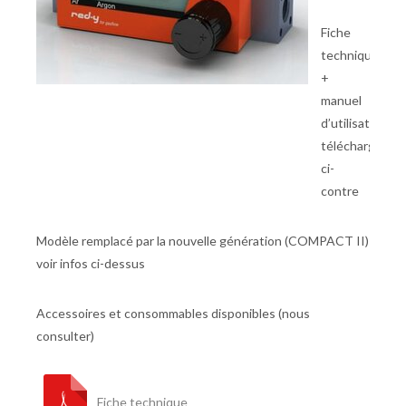
Fiche
technique
+
manuel
d’utilisation
téléchargeabl
ci-
contre
Modèle remplacé par la nouvelle génération (COMPACT II)
voir infos ci-dessus
Accessoires et consommables disponibles (nous
consulter)
Fiche technique