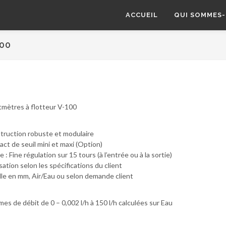
ACCUEIL
QUI SOMMES-
00
tmètres à flotteur V-100
truction robuste et modulaire
ct de seuil mini et maxi (Option)
 : Fine régulation sur 15 tours (à l’entrée ou à la sortie)
sation selon les spécifications du client
lle en mm, Air/Eau ou selon demande client
s de débit de 0 – 0,002 l/h à 150 l/h calculées sur Eau