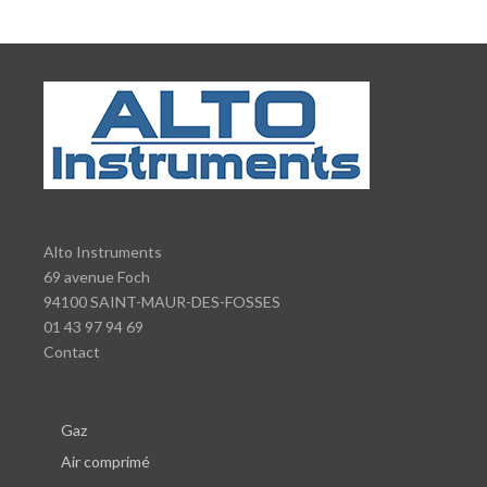
Alto Instruments
69 avenue Foch
94100 SAINT-MAUR-DES-FOSSES
01 43 97 94 69
Contact
Gaz
Air comprimé