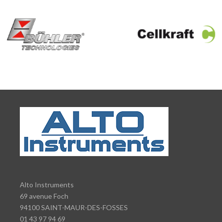
Alto Instruments
69 avenue Foch
94100 SAINT-MAUR-DES-FOSSES
01 43 97 94 69