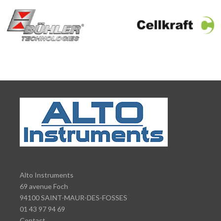
Alto Instruments
69 avenue Foch
94100 SAINT-MAUR-DES-FOSSES
01 43 97 94 69
Contact