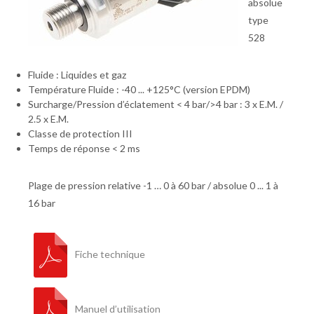
absolue
type
528
Fluide : Liquides et gaz
Température Fluide : -40 ... +125°C (version EPDM)
Surcharge/Pression d’éclatement < 4 bar/>4 bar : 3 x E.M. /
2.5 x E.M.
Classe de protection III
Temps de réponse < 2 ms
Plage de pression relative -1 … 0 à 60 bar / absolue 0 ... 1 à
16 bar
Fiche technique
Manuel d’utilisation