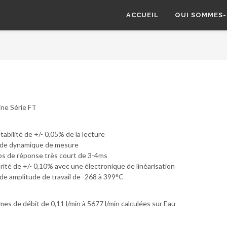
ACCUEIL
QUI SOMMES-
ine Série FT
abilité de +/- 0,05% de la lecture
de dynamique de mesure
s de réponse très court de 3-4ms
rité de +/- 0,10% avec une électronique de linéarisation
de amplitude de travail de -268 à 399°C
s de débit de 0,11 l/min à 5677 l/min calculées sur Eau